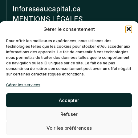
Inforeseaucapital.ca
MENTIONS LÉGALES
Gérer le consentement
Politique de
Pour offrir les meilleures expériences, nous utilisons des
confidentialité
technologies telles que les cookies pour stocker et/ou accéder aux
informations des appareils. Le fait de consentir à ces technologies
Politiques d’annulation et
nous permettra de traiter des données telles que le comportement
de remboursement
de navigation ou les ID uniques sur ce site. Le fait de ne pas
consentir ou de retirer son consentement peut avoir un effet négatif
sur certaines caractéristiques et fonctions.
Politique de cookies (CA)
Gérer les services
Accepter
Refuser
©2026 Réseau Capital. Tous
EN
FR
droits reservés -
My Little
Voir les préférences
Big Web
- Agence web