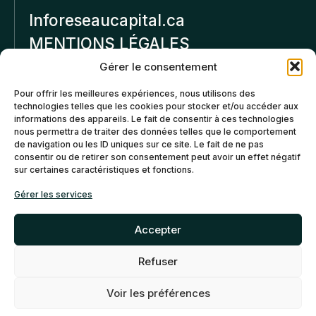
Inforeseaucapital.ca
MENTIONS LÉGALES
Gérer le consentement
Politique de
Pour offrir les meilleures expériences, nous utilisons des
confidentialité
technologies telles que les cookies pour stocker et/ou accéder aux
informations des appareils. Le fait de consentir à ces technologies
Politiques d’annulation et
nous permettra de traiter des données telles que le comportement
de remboursement
de navigation ou les ID uniques sur ce site. Le fait de ne pas
consentir ou de retirer son consentement peut avoir un effet négatif
sur certaines caractéristiques et fonctions.
Politique de cookies (CA)
Gérer les services
Accepter
Refuser
©2026 Réseau Capital. Tous
EN
FR
droits reservés -
My Little
Voir les préférences
Big Web
- Agence web