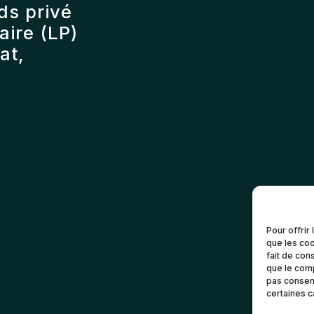
ds privé
ire (LP)
at,
Pour offrir
que les coo
fait de con
que le comp
pas consent
certaines c