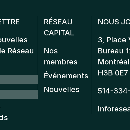
ETTRE
RÉSEAU
NOUS JO
CAPITAL
ouvelles
3, Place 
 de Réseau
Nos
Bureau 
membres
Montréal
H3B 0E7
Événements
Nouvelles
514-334
?
Inforese
nds