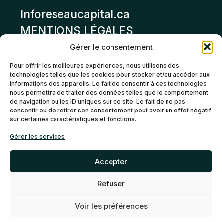
Inforeseaucapital.ca
MENTIONS LÉGALES
Gérer le consentement
Politique de
Pour offrir les meilleures expériences, nous utilisons des
confidentialité
technologies telles que les cookies pour stocker et/ou accéder aux
informations des appareils. Le fait de consentir à ces technologies
Politiques d’annulation et
nous permettra de traiter des données telles que le comportement
de remboursement
de navigation ou les ID uniques sur ce site. Le fait de ne pas
consentir ou de retirer son consentement peut avoir un effet négatif
sur certaines caractéristiques et fonctions.
Politique de cookies (CA)
Gérer les services
Accepter
Refuser
©2026 Réseau Capital. Tous
EN
FR
droits reservés -
My Little
Voir les préférences
Big Web
- Agence web