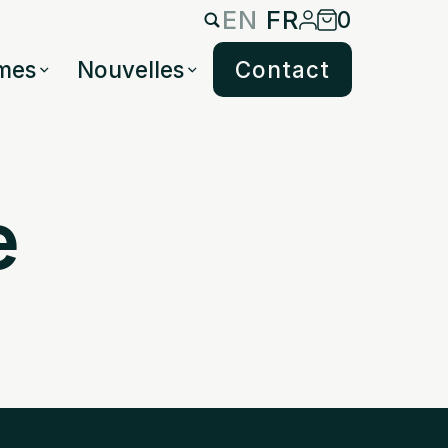
EN
FR
0
mes
Nouvelles
Contact
e