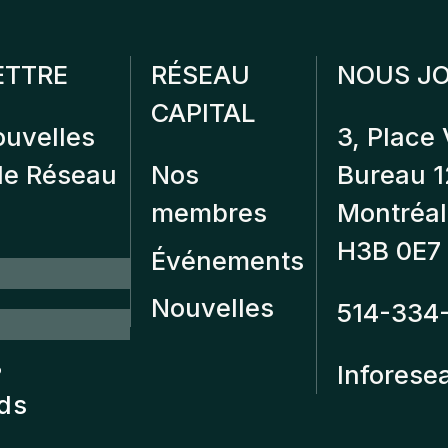
ETTRE
RÉSEAU
NOUS JO
CAPITAL
ouvelles
3, Place 
 de Réseau
Nos
Bureau 
membres
Montréal
H3B 0E7
Événements
Nouvelles
514-334
?
Inforese
nds