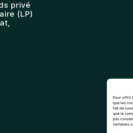
ds privé
ire (LP)
at,
Pour offrir
que les coo
fait de con
que le comp
pas consent
certaines c