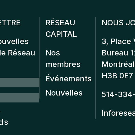
ETTRE
RÉSEAU
NOUS JO
CAPITAL
ouvelles
3, Place 
 de Réseau
Nos
Bureau 
membres
Montréal
H3B 0E7
Événements
Nouvelles
514-334
?
Inforese
nds