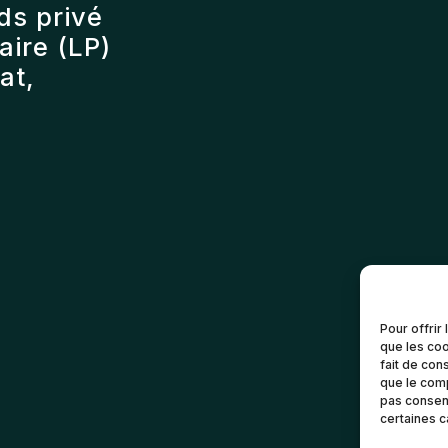
ds privé
ire (LP)
at,
Pour offrir
que les coo
fait de con
que le comp
pas consent
certaines c