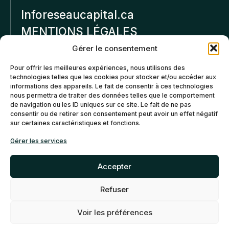
Inforeseaucapital.ca
MENTIONS LÉGALES
Gérer le consentement
Politique de
Pour offrir les meilleures expériences, nous utilisons des
confidentialité
technologies telles que les cookies pour stocker et/ou accéder aux
informations des appareils. Le fait de consentir à ces technologies
Politiques d’annulation et
nous permettra de traiter des données telles que le comportement
de remboursement
de navigation ou les ID uniques sur ce site. Le fait de ne pas
consentir ou de retirer son consentement peut avoir un effet négatif
sur certaines caractéristiques et fonctions.
Politique de cookies (CA)
Gérer les services
Accepter
Refuser
©2026 Réseau Capital. Tous
EN
FR
droits reservés -
My Little
Voir les préférences
Big Web
- Agence web