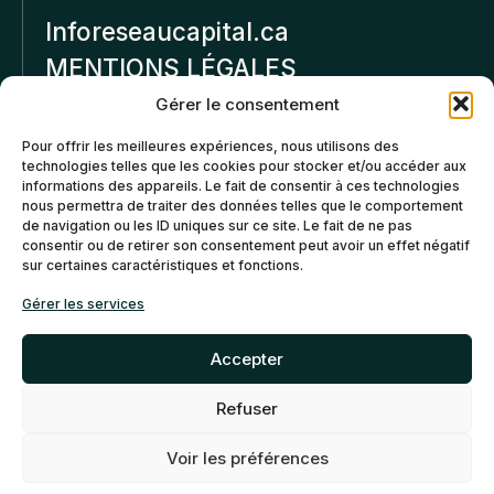
Inforeseaucapital.ca
MENTIONS LÉGALES
Gérer le consentement
Politique de
Pour offrir les meilleures expériences, nous utilisons des
confidentialité
technologies telles que les cookies pour stocker et/ou accéder aux
informations des appareils. Le fait de consentir à ces technologies
Politiques d’annulation et
nous permettra de traiter des données telles que le comportement
de remboursement
de navigation ou les ID uniques sur ce site. Le fait de ne pas
consentir ou de retirer son consentement peut avoir un effet négatif
sur certaines caractéristiques et fonctions.
Politique de cookies (CA)
Gérer les services
Accepter
Refuser
©2026 Réseau Capital. Tous
EN
FR
droits reservés -
My Little
Voir les préférences
Big Web
- Agence web