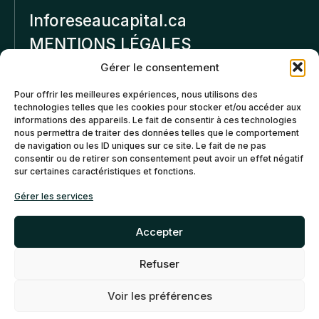
Inforeseaucapital.ca
MENTIONS LÉGALES
Gérer le consentement
Politique de
Pour offrir les meilleures expériences, nous utilisons des
confidentialité
technologies telles que les cookies pour stocker et/ou accéder aux
informations des appareils. Le fait de consentir à ces technologies
Politiques d’annulation et
nous permettra de traiter des données telles que le comportement
de remboursement
de navigation ou les ID uniques sur ce site. Le fait de ne pas
consentir ou de retirer son consentement peut avoir un effet négatif
sur certaines caractéristiques et fonctions.
Politique de cookies (CA)
Gérer les services
Accepter
Refuser
©2026 Réseau Capital. Tous
EN
FR
droits reservés -
My Little
Voir les préférences
Big Web
- Agence web