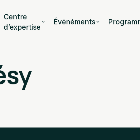
Centre
Événéments
Program
d’expertise
ésy