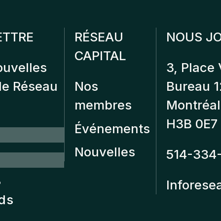
ETTRE
RÉSEAU
NOUS JO
CAPITAL
ouvelles
3, Place 
 de Réseau
Nos
Bureau 
membres
Montréal
H3B 0E7
Événements
Nouvelles
514-334
?
Inforese
nds