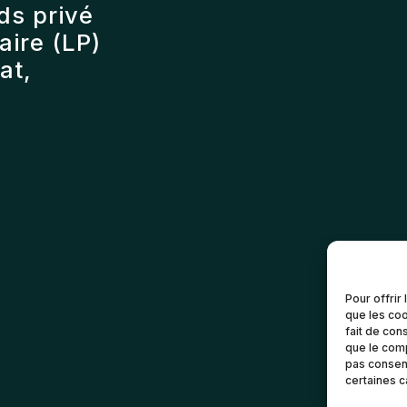
ds privé
ire (LP)
at,
Pour offrir
que les coo
fait de con
que le comp
pas consent
certaines c