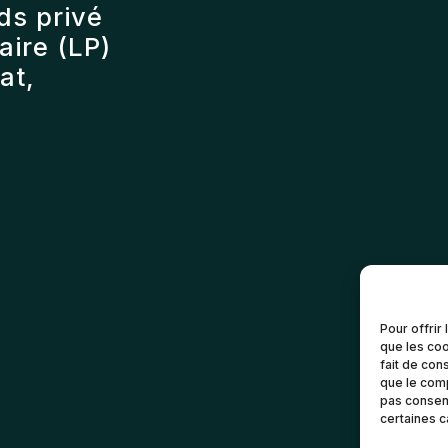
ds privé
ire (LP)
at,
Pour offrir
que les coo
fait de con
que le comp
pas consent
certaines c