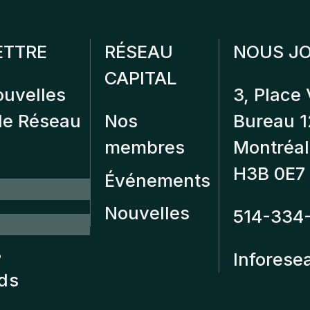
ETTRE
RÉSEAU
NOUS JO
CAPITAL
ouvelles
3, Place 
 de Réseau
Nos
Bureau 
membres
Montréal
H3B 0E7
Événements
Nouvelles
514-334
?
Inforese
nds