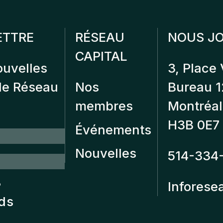
ETTRE
RÉSEAU
NOUS JO
CAPITAL
ouvelles
3, Place 
 de Réseau
Nos
Bureau 
membres
Montréal
H3B 0E7
Événements
Nouvelles
514-334
?
Inforese
nds