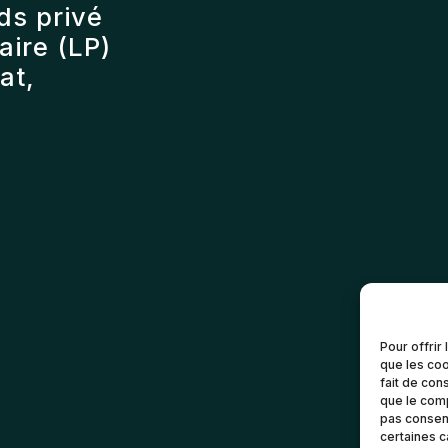
ds privé
ire (LP)
at,
Pour offrir
que les coo
fait de con
que le comp
pas consent
certaines c