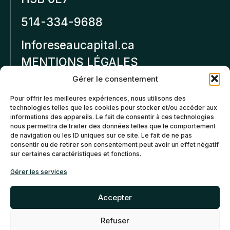
514-334-9688
Inforeseaucapital.ca
MENTIONS LÉGALES
Gérer le consentement
Politique de
Pour offrir les meilleures expériences, nous utilisons des
confidentialité
technologies telles que les cookies pour stocker et/ou accéder aux
informations des appareils. Le fait de consentir à ces technologies
Politiques d’annulation et
nous permettra de traiter des données telles que le comportement
de remboursement
de navigation ou les ID uniques sur ce site. Le fait de ne pas
consentir ou de retirer son consentement peut avoir un effet négatif
sur certaines caractéristiques et fonctions.
Politique de cookies (CA)
Gérer les services
Accepter
Refuser
©2026 Réseau Capital. Tous