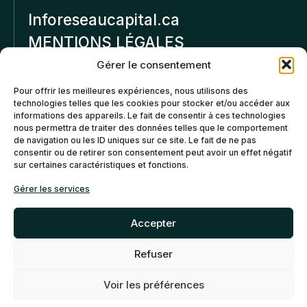
Inforeseaucapital.ca
MENTIONS LÉGALES
Gérer le consentement
Politique de
Pour offrir les meilleures expériences, nous utilisons des
confidentialité
technologies telles que les cookies pour stocker et/ou accéder aux
informations des appareils. Le fait de consentir à ces technologies
Politiques d’annulation et
nous permettra de traiter des données telles que le comportement
de remboursement
de navigation ou les ID uniques sur ce site. Le fait de ne pas
consentir ou de retirer son consentement peut avoir un effet négatif
sur certaines caractéristiques et fonctions.
Politique de cookies (CA)
Gérer les services
Accepter
Refuser
©2026 Réseau Capital. Tous
EN
FR
droits reservés -
My Little
Voir les préférences
Big Web
- Agence web