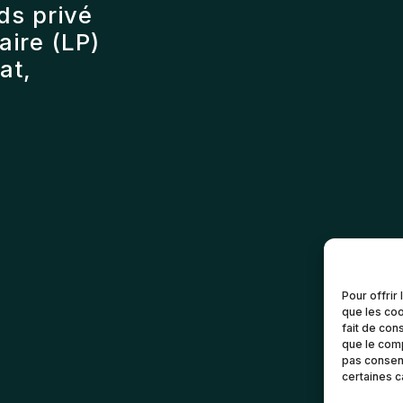
ds privé
ire (LP)
at,
Pour offrir
que les coo
fait de con
que le comp
pas consent
certaines c