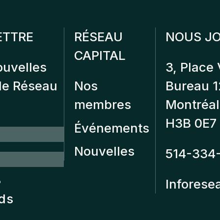
ETTRE
RÉSEAU
NOUS JO
CAPITAL
ouvelles
3, Place 
 de Réseau
Nos
Bureau 
membres
Montréal
H3B 0E7
Événements
Nouvelles
514-334
?
Inforese
nds