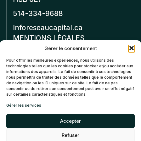
514-334-9688
Inforeseaucapital.ca
MENTIONS LÉGALES
Gérer le consentement
Politique de
Pour offrir les meilleures expériences, nous utilisons des
confidentialité
technologies telles que les cookies pour stocker et/ou accéder aux
informations des appareils. Le fait de consentir à ces technologies
Politiques d’annulation et
nous permettra de traiter des données telles que le comportement
de remboursement
de navigation ou les ID uniques sur ce site. Le fait de ne pas
consentir ou de retirer son consentement peut avoir un effet négatif
sur certaines caractéristiques et fonctions.
Politique de cookies (CA)
Gérer les services
Accepter
Refuser
©2026 Réseau Capital. Tous