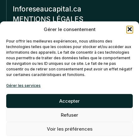
Inforeseaucapital.ca
MENTIONS LÉGALES
Gérer le consentement
Politique de
Pour offrir les meilleures expériences, nous utilisons des
confidentialité
technologies telles que les cookies pour stocker et/ou accéder aux
informations des appareils. Le fait de consentir à ces technologies
Politiques d’annulation et
nous permettra de traiter des données telles que le comportement
de remboursement
de navigation ou les ID uniques sur ce site. Le fait de ne pas
consentir ou de retirer son consentement peut avoir un effet négatif
sur certaines caractéristiques et fonctions.
Politique de cookies (CA)
Gérer les services
Accepter
Refuser
©2026 Réseau Capital. Tous
EN
FR
droits reservés -
My Little
Voir les préférences
Big Web
- Agence web