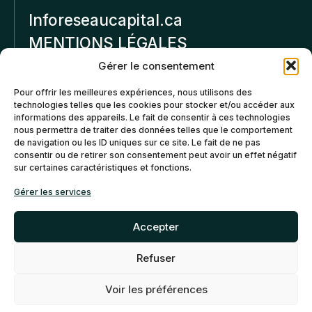
Inforeseaucapital.ca
MENTIONS LÉGALES
Gérer le consentement
Politique de
Pour offrir les meilleures expériences, nous utilisons des
confidentialité
technologies telles que les cookies pour stocker et/ou accéder aux
informations des appareils. Le fait de consentir à ces technologies
Politiques d’annulation et
nous permettra de traiter des données telles que le comportement
de remboursement
de navigation ou les ID uniques sur ce site. Le fait de ne pas
consentir ou de retirer son consentement peut avoir un effet négatif
sur certaines caractéristiques et fonctions.
Politique de cookies (CA)
Gérer les services
Accepter
Refuser
©2026 Réseau Capital. Tous
EN
FR
droits reservés -
My Little
Voir les préférences
Big Web
- Agence web