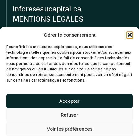
Inforeseaucapital.ca
MENTIONS LÉGALES
Politique de
Gérer le consentement
confidentialité
Pour offrir les meilleures expériences, nous utilisons des
technologies telles que les cookies pour stocker et/ou accéder aux
Politiques d’annulation et
informations des appareils. Le fait de consentir à ces technologies
de remboursement
nous permettra de traiter des données telles que le comportement
de navigation ou les ID uniques sur ce site. Le fait de ne pas
consentir ou de retirer son consentement peut avoir un effet négatif
Politique de cookies (CA)
sur certaines caractéristiques et fonctions.
Accepter
Refuser
©2026 Réseau Capital. Tous
EN
FR
droits reservés -
My Little
Voir les préférences
Big Web
- Agence web