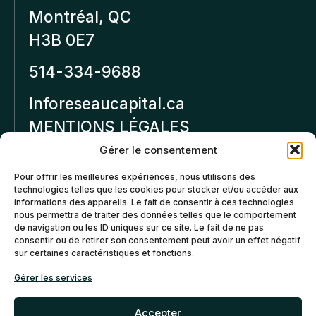
Montréal, QC
H3B 0E7
514-334-9688
Inforeseaucapital.ca
MENTIONS LÉGALES
Gérer le consentement
Politique de
Pour offrir les meilleures expériences, nous utilisons des
confidentialité
technologies telles que les cookies pour stocker et/ou accéder aux
informations des appareils. Le fait de consentir à ces technologies
Politiques d’annulation et
nous permettra de traiter des données telles que le comportement
de remboursement
de navigation ou les ID uniques sur ce site. Le fait de ne pas
consentir ou de retirer son consentement peut avoir un effet négatif
sur certaines caractéristiques et fonctions.
Politique de cookies (CA)
Gérer les services
Accepter