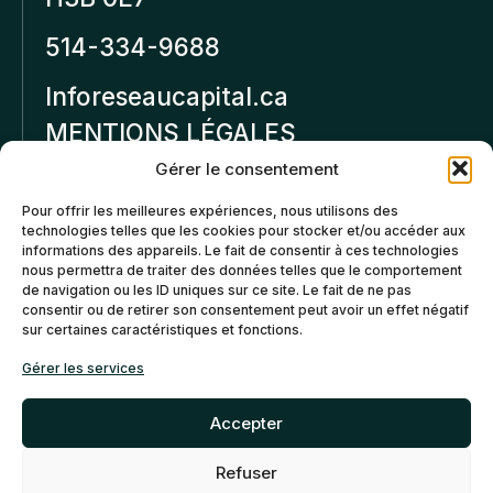
514-334-9688
Inforeseaucapital.ca
MENTIONS LÉGALES
Gérer le consentement
Politique de
Pour offrir les meilleures expériences, nous utilisons des
confidentialité
technologies telles que les cookies pour stocker et/ou accéder aux
informations des appareils. Le fait de consentir à ces technologies
Politiques d’annulation et
nous permettra de traiter des données telles que le comportement
de remboursement
de navigation ou les ID uniques sur ce site. Le fait de ne pas
consentir ou de retirer son consentement peut avoir un effet négatif
sur certaines caractéristiques et fonctions.
Politique de cookies (CA)
Gérer les services
Accepter
Refuser
©2026 Réseau Capital. Tous