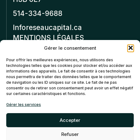
514-334-9688
Inforeseaucapital.ca
MENTIONS LÉGALES
Gérer le consentement
Politique de
Pour offrir les meilleures expériences, nous utilisons des
confidentialité
technologies telles que les cookies pour stocker et/ou accéder aux
informations des appareils. Le fait de consentir à ces technologies
Politiques d’annulation et
nous permettra de traiter des données telles que le comportement
de remboursement
de navigation ou les ID uniques sur ce site. Le fait de ne pas
consentir ou de retirer son consentement peut avoir un effet négatif
sur certaines caractéristiques et fonctions.
Politique de cookies (CA)
Gérer les services
Accepter
Refuser
©2026 Réseau Capital. Tous