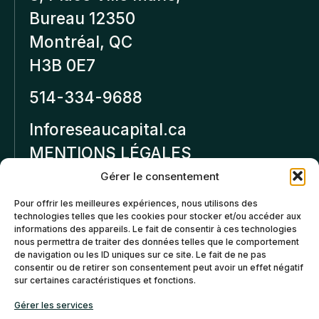
Bureau 12350
Montréal, QC
H3B 0E7
514-334-9688
Inforeseaucapital.ca
MENTIONS LÉGALES
Gérer le consentement
Politique de
Pour offrir les meilleures expériences, nous utilisons des
confidentialité
technologies telles que les cookies pour stocker et/ou accéder aux
informations des appareils. Le fait de consentir à ces technologies
Politiques d’annulation et
nous permettra de traiter des données telles que le comportement
de remboursement
de navigation ou les ID uniques sur ce site. Le fait de ne pas
consentir ou de retirer son consentement peut avoir un effet négatif
sur certaines caractéristiques et fonctions.
Politique de cookies (CA)
Gérer les services