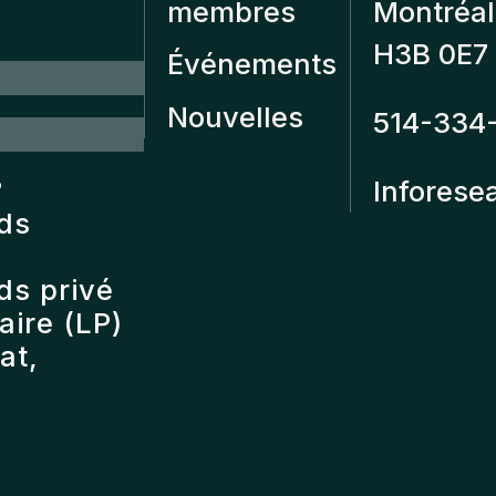
membres
Montréal
H3B 0E7
Événements
Nouvelles
514-334
?
Inforese
nds
ds privé
ire (LP)
at,