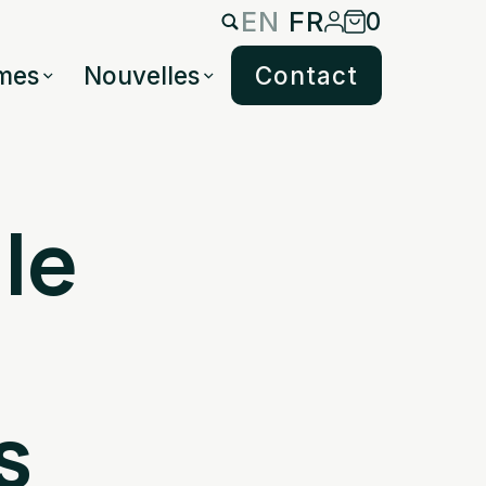
EN
FR
0
mes
Nouvelles
Contact
le
s