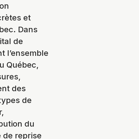
ion
rètes et
bec. Dans
ital de
nt l’ensemble
au Québec,
sures,
ent des
types de
,
bution du
 de reprise