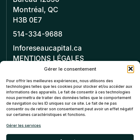
Montréal, QC
H3B 0E7
514-334-9688
Inforeseaucapital.ca
MENTIONS LÉGALES
Gérer le consentement
Politique de
Pour offrir les meilleures expériences, nous utilisons des
confidentialité
technologies telles que les cookies pour stocker et/ou accéder aux
informations des appareils. Le fait de consentir à ces technologies
Politiques d’annulation et
nous permettra de traiter des données telles que le comportement
de remboursement
de navigation ou les ID uniques sur ce site. Le fait de ne pas
consentir ou de retirer son consentement peut avoir un effet négatif
sur certaines caractéristiques et fonctions.
Politique de cookies (CA)
Gérer les services