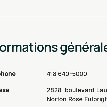
formations général
phone
418 640-5000
sse
2828, boulevard Lau
Norton Rose Fulbrig