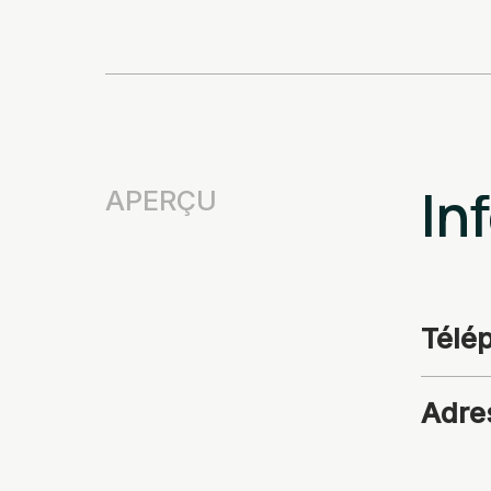
In
APERÇU
Télé
Adre