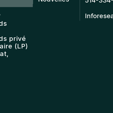
514-334
?
Inforese
nds
ds privé
ire (LP)
at,