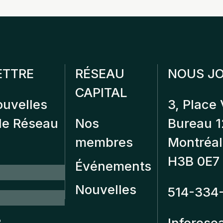
ETTRE
RÉSEAU
NOUS JO
CAPITAL
ouvelles
3, Place 
 de Réseau
Nos
Bureau 
membres
Montréal
H3B 0E7
Événements
Nouvelles
514-334
?
Inforese