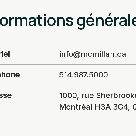
formations général
iel
info@mcmillan.ca
phone
514.987.5000
sse
1000, rue Sherbrook
Montréal H3A 3G4, 