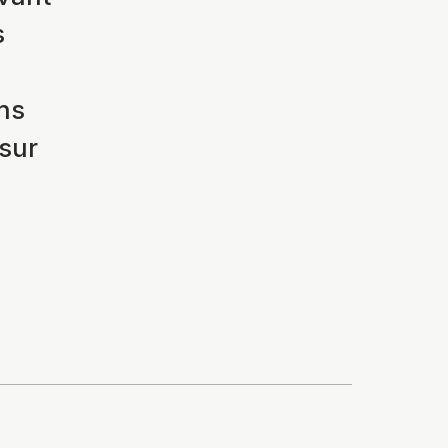
s
ns
 sur