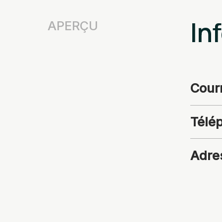
In
APERÇU
Courr
Télé
Adre