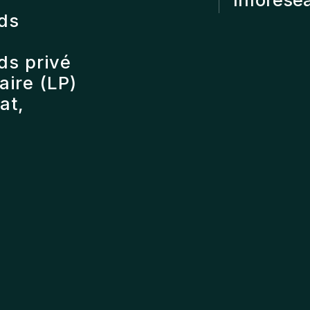
nds
ds privé
ire (LP)
at,