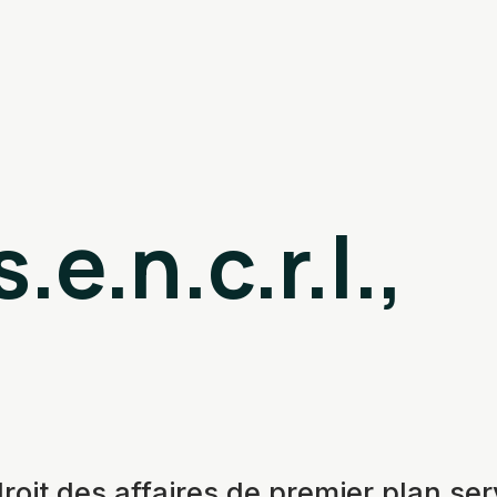
.e.n.c.r.l.,
roit des affaires de premier plan se