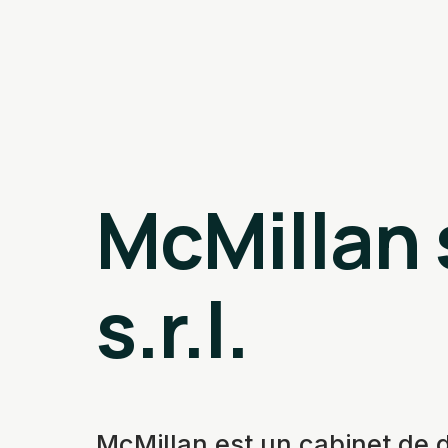
McMillan s
s.r.l.
McMillan est un cabinet de d