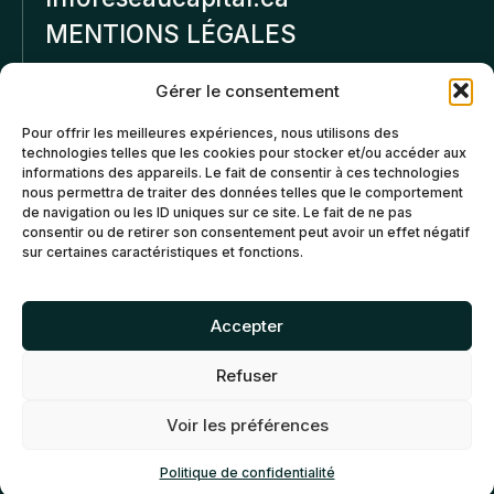
MENTIONS LÉGALES
Politique de
Gérer le consentement
confidentialité
Pour offrir les meilleures expériences, nous utilisons des
technologies telles que les cookies pour stocker et/ou accéder aux
Politiques d’annulation et
informations des appareils. Le fait de consentir à ces technologies
de remboursement
nous permettra de traiter des données telles que le comportement
de navigation ou les ID uniques sur ce site. Le fait de ne pas
consentir ou de retirer son consentement peut avoir un effet négatif
Politique de cookies (CA)
sur certaines caractéristiques et fonctions.
Accepter
Refuser
©2026 Réseau Capital. Tous
EN
FR
droits reservés -
My Little
Voir les préférences
Big Web
- Agence web
Montréal
Politique de confidentialité