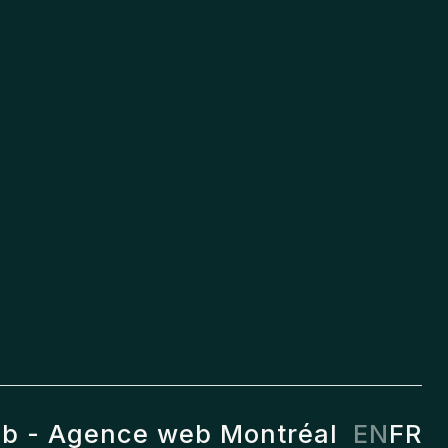
eb
- Agence web Montréal
EN
FR