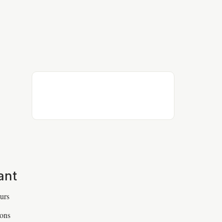
ant
urs
vons