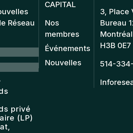
CAPITAL
ouvelles
3, Place 
 de Réseau
Nos
Bureau 
membres
Montréal
H3B 0E7
Événements
Nouvelles
514-334
?
Inforese
nds
ds privé
ire (LP)
at,