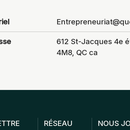
iel
Entrepreneuriat@q
sse
612 St-Jacques 4e é
4M8, QC ca
ETTRE
RÉSEAU
NOUS JO