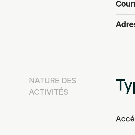
Courr
Adre
Ty
NATURE DES
ACTIVITÉS
Accé