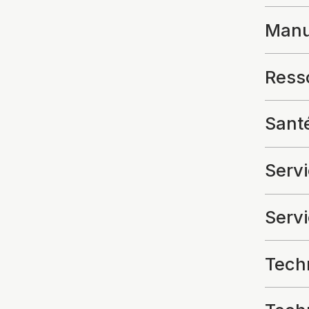
Manuf
Resso
Santé
Servi
Serv
Techn