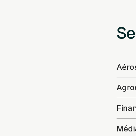
Se
Aéro
Agroe
Fina
Média