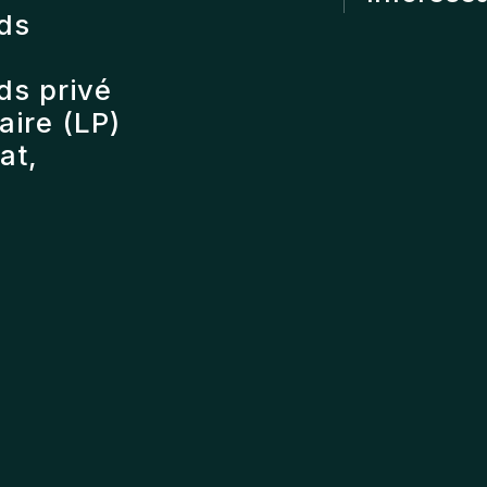
nds
ds privé
ire (LP)
at,