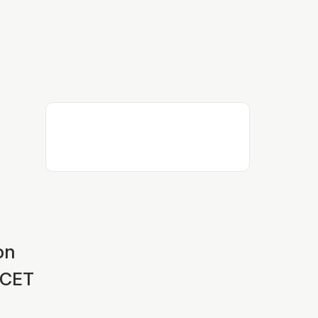
on
ACET