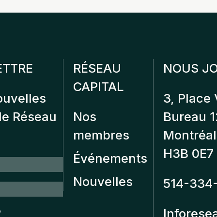
ETTRE
RÉSEAU
NOUS JO
CAPITAL
ouvelles
3, Place 
 de Réseau
Nos
Bureau 
membres
Montréal
H3B 0E7
Événements
Nouvelles
514-334
?
Inforese