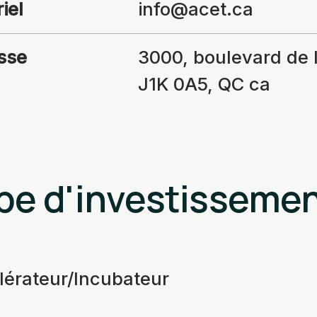
iel
info@acet.ca
sse
3000, boulevard de l
J1K 0A5, QC ca
pe d'investisseme
lérateur/Incubateur