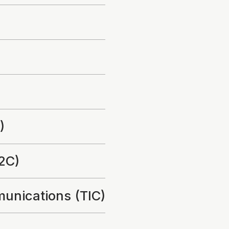
)
2C)
munications (TIC)