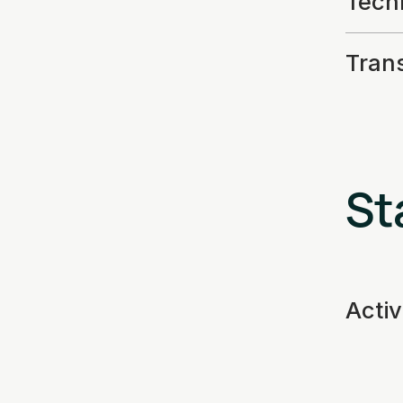
Tech
Tran
St
Acti