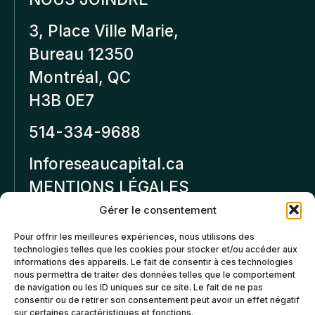
3, Place Ville Marie,
Bureau 12350
Montréal, QC
H3B 0E7
514-334-9688
Inforeseaucapital.ca
MENTIONS LÉGALES
Gérer le consentement
Politique de
Pour offrir les meilleures expériences, nous utilisons des
confidentialité
technologies telles que les cookies pour stocker et/ou accéder aux
informations des appareils. Le fait de consentir à ces technologies
Politiques d’annulation et
nous permettra de traiter des données telles que le comportement
de remboursement
de navigation ou les ID uniques sur ce site. Le fait de ne pas
consentir ou de retirer son consentement peut avoir un effet négatif
sur certaines caractéristiques et fonctions.