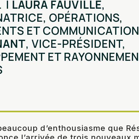
 |
LAURA FAUVILLE
,
ATRICE, OPÉRATIONS,
NTS ET COMMUNICATION
NANT
, VICE-PRÉSIDENT,
PEMENT ET RAYONNEMEN
S
 beaucoup d’enthousiasme que Ré
once l’arrivée de trois nouveaux