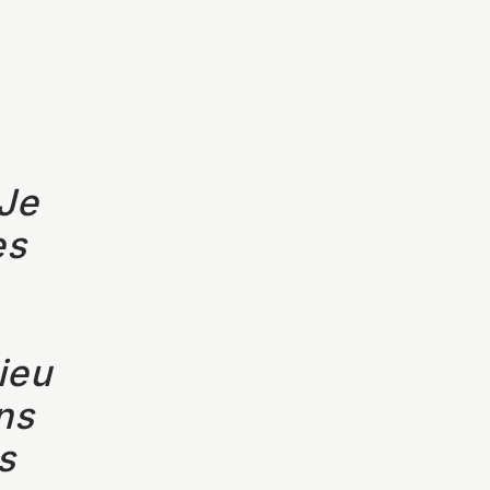
Je
es
ieu
ns
s