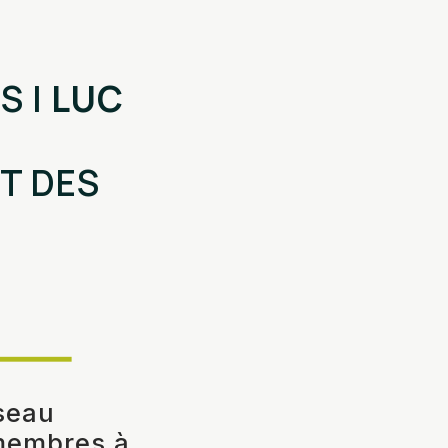
S |
LUC
T DES
seau
 membres à