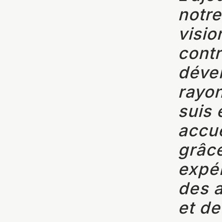
notre
visio
contr
déve
rayo
suis
accue
grâce
expér
des a
et de