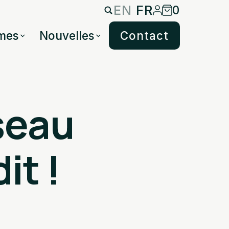
EN
FR
0
mes
Nouvelles
Contact
seau
it !