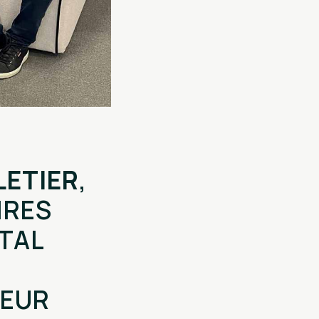
LETIER
,
AIRES
ITAL
TEUR