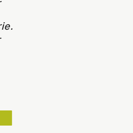
r
ie.
-