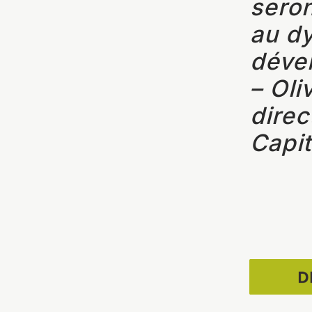
sero
au d
dével
– Oli
direc
Capi