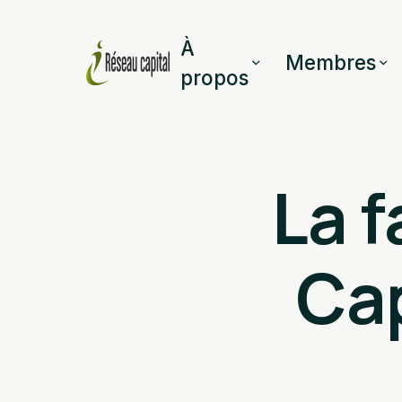
À
Membres
propos
La 
Cap