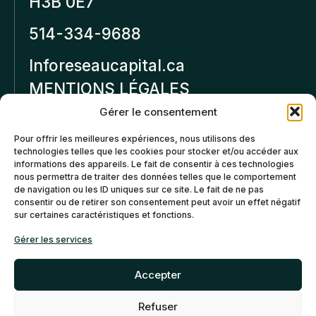
H3B 0E7
514-334-9688
Inforeseaucapital.ca
MENTIONS LÉGALES
Gérer le consentement
Politique de
Pour offrir les meilleures expériences, nous utilisons des
confidentialité
technologies telles que les cookies pour stocker et/ou accéder aux
informations des appareils. Le fait de consentir à ces technologies
Politiques d’annulation et
nous permettra de traiter des données telles que le comportement
de remboursement
de navigation ou les ID uniques sur ce site. Le fait de ne pas
consentir ou de retirer son consentement peut avoir un effet négatif
sur certaines caractéristiques et fonctions.
Politique de cookies (CA)
Gérer les services
Accepter
Refuser
©2026 Réseau Capital. Tous