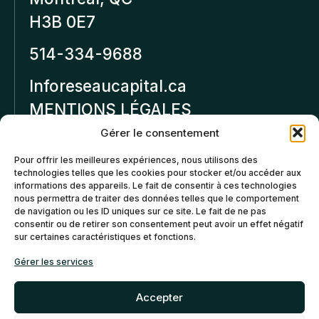
H3B 0E7
514-334-9688
Inforeseaucapital.ca
MENTIONS LÉGALES
Gérer le consentement
Politique de
Pour offrir les meilleures expériences, nous utilisons des
confidentialité
technologies telles que les cookies pour stocker et/ou accéder aux
informations des appareils. Le fait de consentir à ces technologies
Politiques d’annulation et
nous permettra de traiter des données telles que le comportement
de remboursement
de navigation ou les ID uniques sur ce site. Le fait de ne pas
consentir ou de retirer son consentement peut avoir un effet négatif
sur certaines caractéristiques et fonctions.
Politique de cookies (CA)
Gérer les services
Accepter