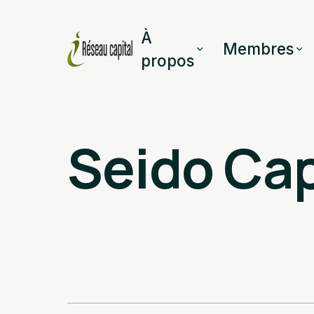
À
Membres
propos
Seido Cap