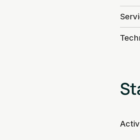
Serv
Techn
St
Acti