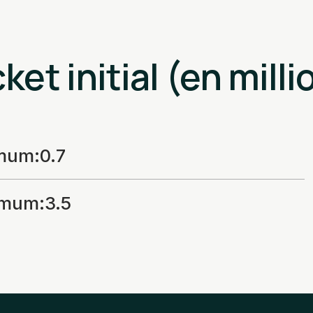
ket initial (en milli
imum
:
0.7
imum
:
3.5