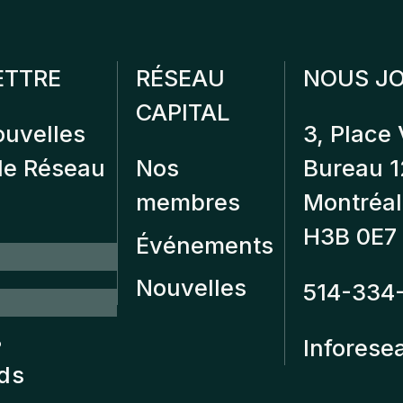
ETTRE
RÉSEAU
NOUS JO
CAPITAL
ouvelles
3, Place 
 de Réseau
Nos
Bureau 
membres
Montréal
H3B 0E7
Événements
Nouvelles
514-334
?
Inforese
nds