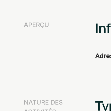
In
APERÇU
Adre
Ty
NATURE DES