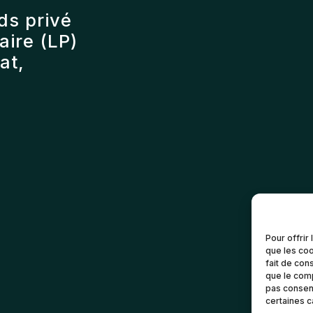
ds privé
ire (LP)
at,
Pour offrir
que les coo
fait de con
que le comp
pas consent
certaines c