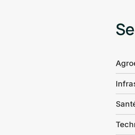
Se
Agroe
Infra
Santé
Techn