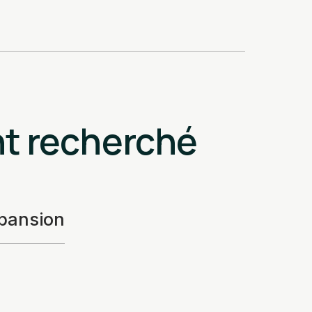
nt recherché
pansion