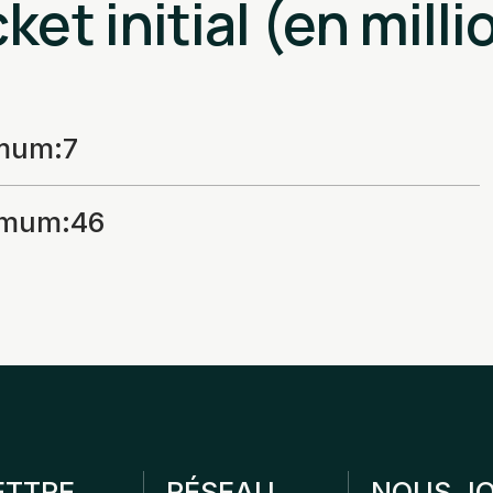
ket initial (en milli
imum
:
7
imum
:
46
ETTRE
RÉSEAU
NOUS JO