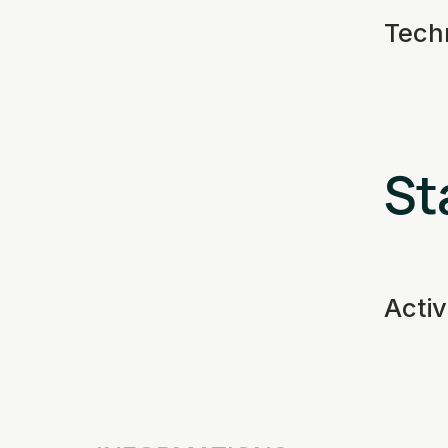
Tech
St
Acti