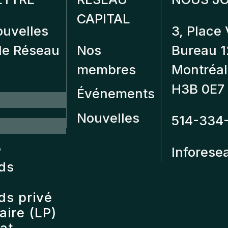
CAPITAL
ouvelles
3, Place 
 de Réseau
Nos
Bureau 
membres
Montréal
H3B 0E7
Événements
Nouvelles
514-334
?
Inforese
nds
ds privé
ire (LP)
at,