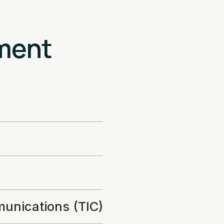
ement
munications (TIC)