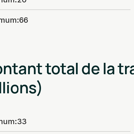
imum
:
66
ntant total de la t
llions)
imum
:
33