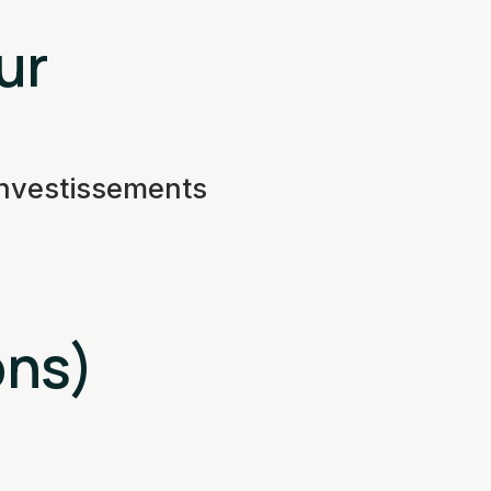
ur
investissements
ons)