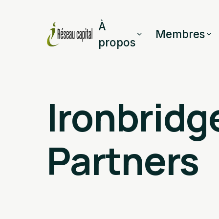
À
Membres
propos
Ironbridg
Partners