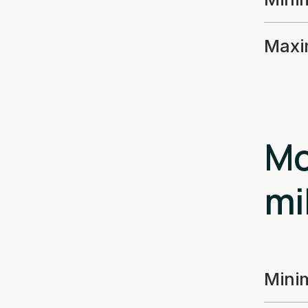
Max
Mo
mi
Min