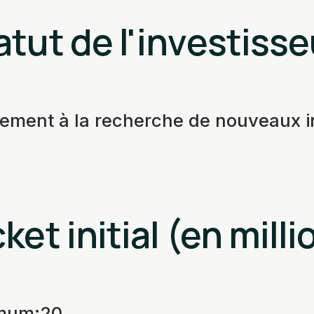
atut de l'investisse
vement à la recherche de nouveaux 
ket initial (en milli
imum
:
20