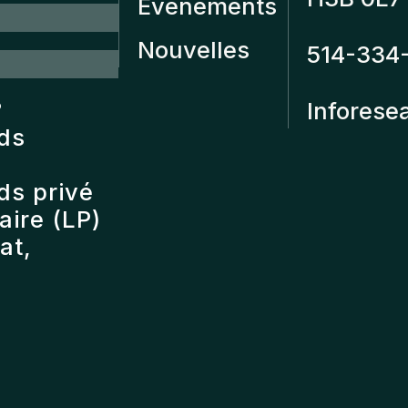
Événements
Nouvelles
514-334
?
Inforese
nds
ds privé
ire (LP)
at,