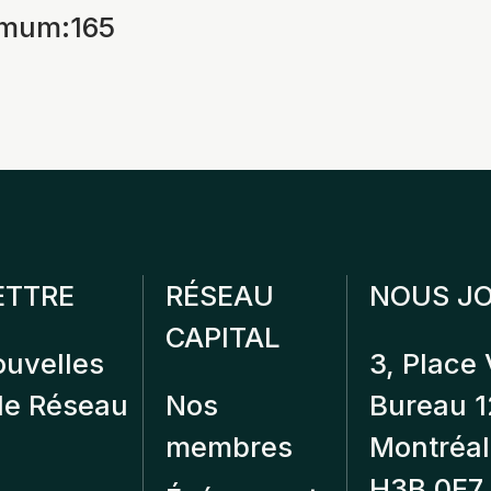
imum
:
165
ETTRE
RÉSEAU
NOUS JO
CAPITAL
ouvelles
3, Place 
 de Réseau
Nos
Bureau 
membres
Montréal
H3B 0E7