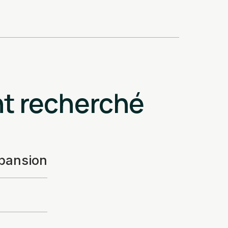
nt recherché
pansion