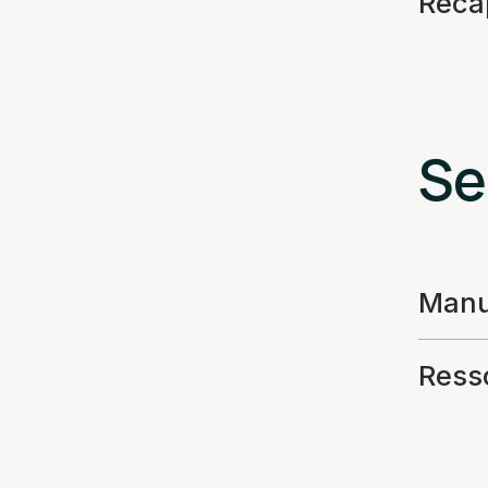
Recap
Se
Manuf
Resso