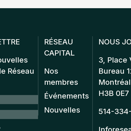
ETTRE
RÉSEAU
NOUS JO
CAPITAL
ouvelles
3, Place 
 de Réseau
Nos
Bureau 
membres
Montréal
H3B 0E7
Événements
Nouvelles
514-334
?
Inforese