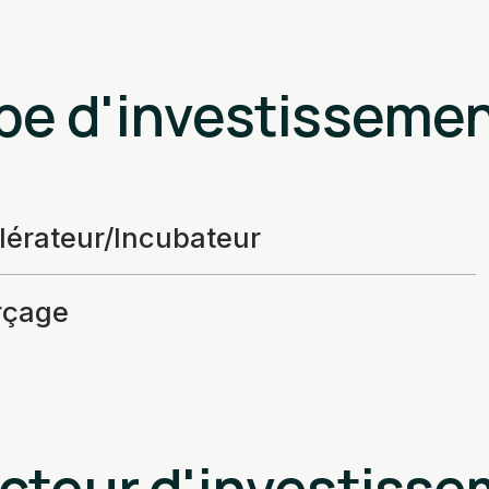
pe d'investisseme
lérateur/Incubateur
çage
cteur d'investiss