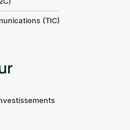
2C)
munications (TIC)
ur
investissements