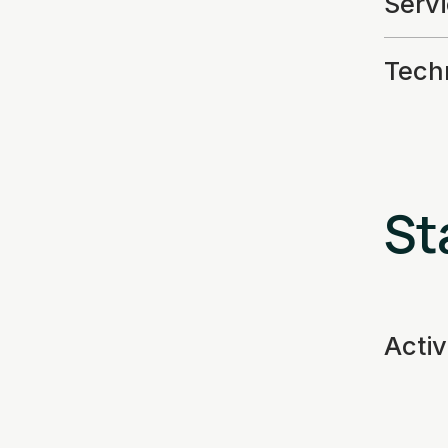
Serv
Techn
St
Acti