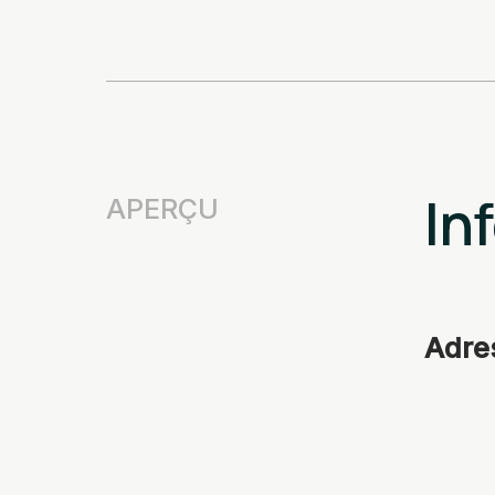
In
APERÇU
Adre