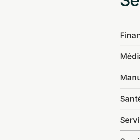
Fina
Média
Manuf
Santé
Servi