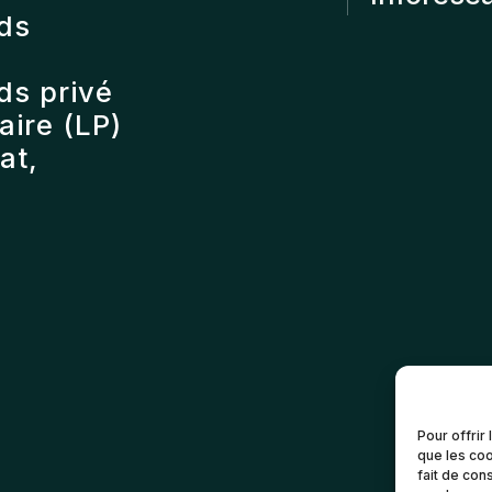
nds
ds privé
ire (LP)
at,
Pour offrir
que les coo
fait de con