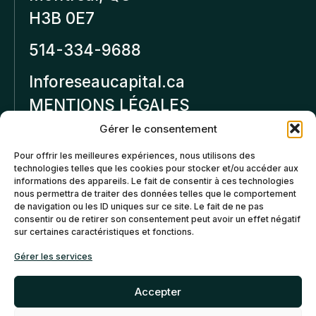
H3B 0E7
514-334-9688
Inforeseaucapital.ca
MENTIONS LÉGALES
Gérer le consentement
Politique de
Pour offrir les meilleures expériences, nous utilisons des
confidentialité
technologies telles que les cookies pour stocker et/ou accéder aux
informations des appareils. Le fait de consentir à ces technologies
Politiques d’annulation et
nous permettra de traiter des données telles que le comportement
de remboursement
de navigation ou les ID uniques sur ce site. Le fait de ne pas
consentir ou de retirer son consentement peut avoir un effet négatif
sur certaines caractéristiques et fonctions.
Politique de cookies (CA)
Gérer les services
Accepter