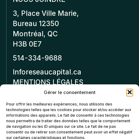
3, Place Ville Marie,
Bureau 12350
Montréal, QC
H3B 0E7
514-334-9688
Inforeseaucapital.ca
MENTIONS LÉGALES
Gérer le consentement
Politique de
Pour offrir les meilleures expériences, nous utilisons des
confidentialité
technologies telles que les cookies pour stocker et/ou accéder aux
informations des appareils. Le fait de consentir à ces technologies
Politiques d’annulation et
nous permettra de traiter des données telles que le comportement
de remboursement
de navigation ou les ID uniques sur ce site. Le fait de ne pas
consentir ou de retirer son consentement peut avoir un effet négatif
sur certaines caractéristiques et fonctions.