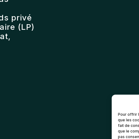
ds privé
ire (LP)
at,
Pour offrir
que les coo
fait de con
que le comp
pas consent