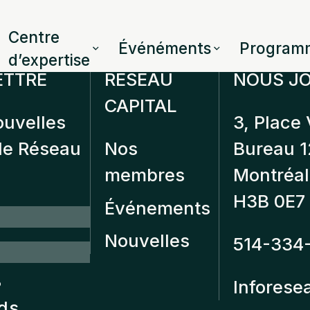
Centre
Événéments
Program
d’expertise
ETTRE
RÉSEAU
NOUS JO
CAPITAL
ouvelles
3, Place 
 de Réseau
Nos
Bureau 
membres
Montréal
H3B 0E7
Événements
Nouvelles
514-334
?
Inforese
nds