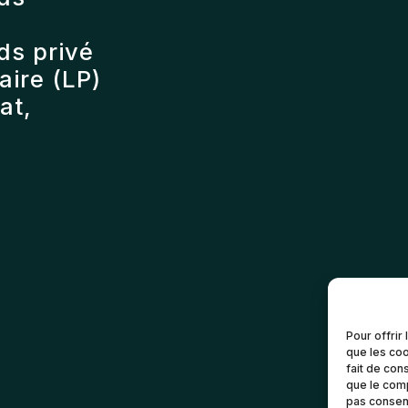
ds privé
ire (LP)
at,
Pour offrir
que les coo
fait de con
que le comp
pas consent