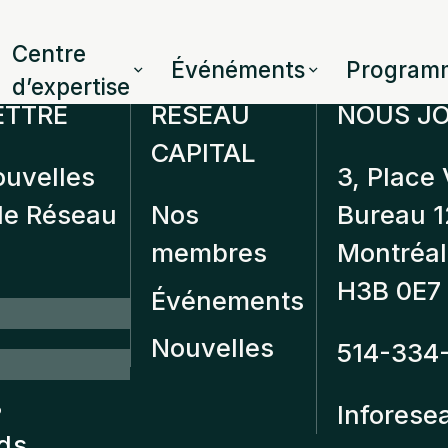
Centre
Événéments
Program
d’expertise
ETTRE
RÉSEAU
NOUS JO
CAPITAL
ouvelles
3, Place 
 de Réseau
Nos
Bureau 
membres
Montréal
H3B 0E7
Événements
Nouvelles
514-334
?
Inforese
nds