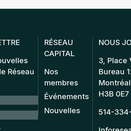
ETTRE
RÉSEAU
NOUS JO
CAPITAL
ouvelles
3, Place 
 de Réseau
Nos
Bureau 
membres
Montréal
H3B 0E7
Événements
Nouvelles
514-334
?
Inforese