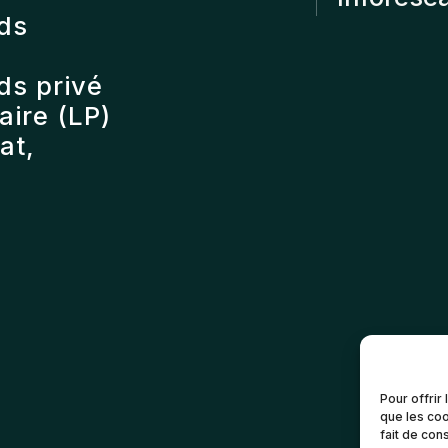
nds
ds privé
ire (LP)
at,
Pour offrir
que les coo
fait de con