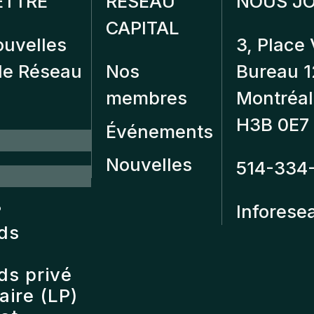
ETTRE
RÉSEAU
NOUS JO
CAPITAL
ouvelles
3, Place 
 de Réseau
Nos
Bureau 
membres
Montréal
H3B 0E7
Événements
Nouvelles
514-334
?
Inforese
nds
ds privé
ire (LP)