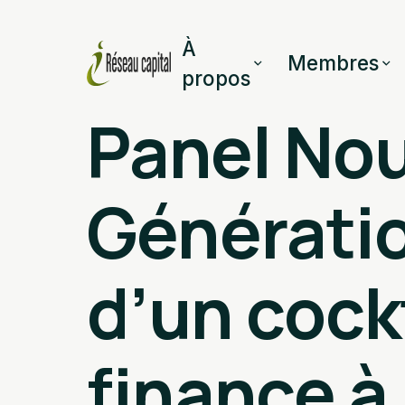
À
Membres
propos
Panel Nou
Génératio
d’un cockt
finance à