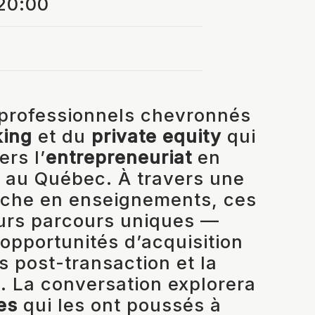
20:00
 professionnels chevronnés
king
et du
private equity
qui
ers l’
entrepreneuriat
en
 au Québec. À travers une
riche en enseignements, ces
eurs parcours uniques —
 opportunités d’acquisition
s post-transaction et la
. La conversation explorera
es
qui les ont poussés à