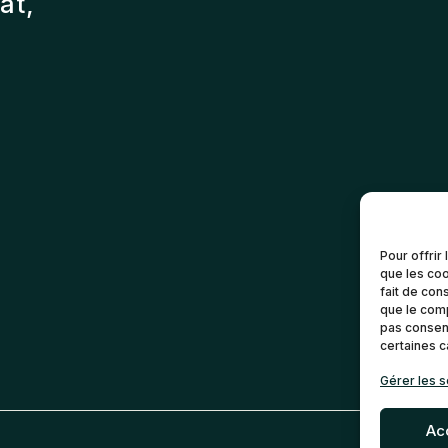
at,
Pour offrir
que les coo
fait de con
que le comp
pas consent
certaines c
Gérer les s
Ac