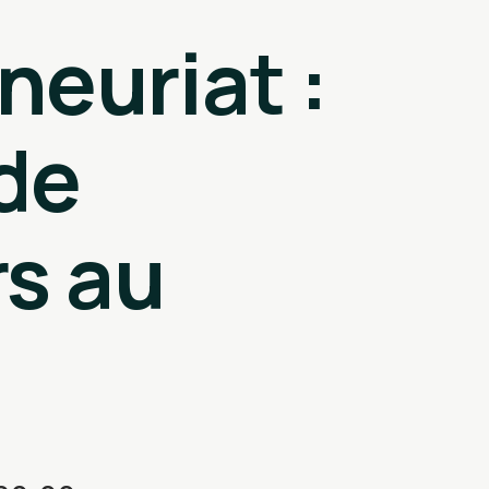
neuriat :
de
s au