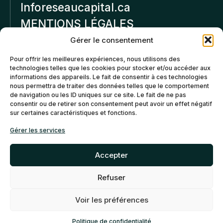
Inforeseaucapital.ca
MENTIONS LÉGALES
Gérer le consentement
Politique de
Pour offrir les meilleures expériences, nous utilisons des
confidentialité
technologies telles que les cookies pour stocker et/ou accéder aux
informations des appareils. Le fait de consentir à ces technologies
Politiques d’annulation et
nous permettra de traiter des données telles que le comportement
de remboursement
de navigation ou les ID uniques sur ce site. Le fait de ne pas
consentir ou de retirer son consentement peut avoir un effet négatif
sur certaines caractéristiques et fonctions.
Politique de cookies (CA)
Gérer les services
Accepter
Refuser
©2026 Réseau Capital. Tous
EN
FR
droits reservés -
My Little
Voir les préférences
Big Web
- Agence web
Montréal
Politique de confidentialité