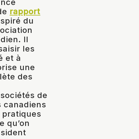
ancé
 de
rapport
nspiré du
sociation
ien. Il
isir les
é et à
vorise une
lète des
 sociétés de
ds canadiens
 pratiques
ce qu’on
sident