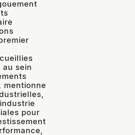
ngouement
rts
aire
tons
 premier
ueillies
 au sein
gements
, mentionne
dustrielles,
’industrie
iales pour
vestissement
erformance,