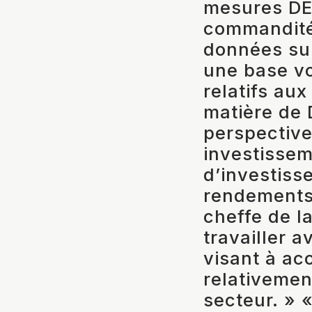
mesures DEI
commandité.
données sur 
une base vo
relatifs aux
matière de 
perspective
investissem
d’investiss
rendements 
cheffe de l
travailler a
visant à acc
relativemen
secteur. » 