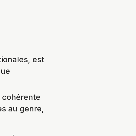
ionales, est
que
n cohérente
ées au genre,