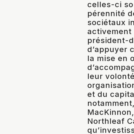
celles-ci s
pérennité d
sociétaux i
activement 
président-d
d’appuyer c
la mise en 
d’accompag
leur volont
organisatio
et du capit
notamment, 
MacKinnon,
Northleaf Ca
qu’investis