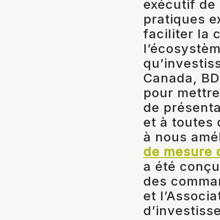
exécutif de
pratiques e
faciliter l
l’écosystèm
qu’investiss
Canada, BDC
pour mettre 
de présenta
et à toutes
à nous amél
de mesure d
a été conçu
des comman
et l’Associ
d’investiss