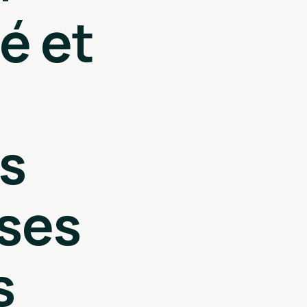
té et
es
uses
s