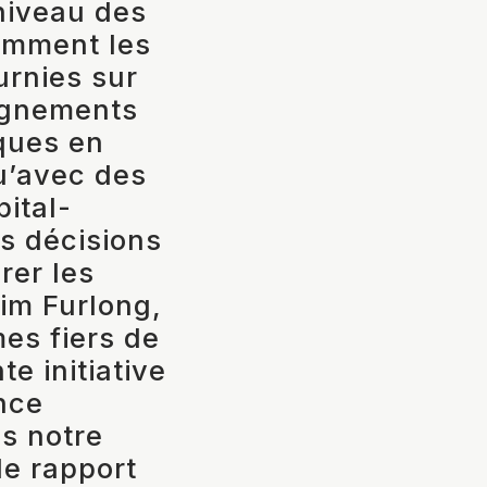
 niveau des
tamment les
urnies sur
eignements
iques en
qu’avec des
ital-
s décisions
rer les
im Furlong,
es fiers de
e initiative
ence
s notre
de rapport