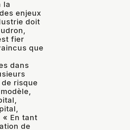
 la
 des enjeux
ustrie doit
audron,
st fier
vaincus que
a
es dans
usieurs
 de risque
 modèle,
ital,
ital,
. « En tant
ation de