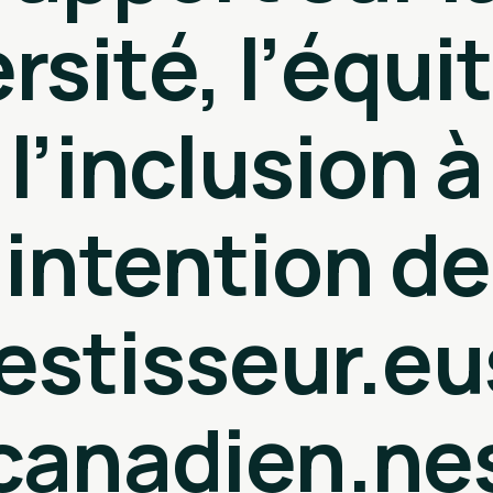
rsité, l’équi
l’inclusion à
’intention d
estisseur.e
canadien.ne