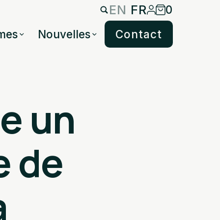
EN
FR
0
mes
Nouvelles
Contact
ce un
e de
a