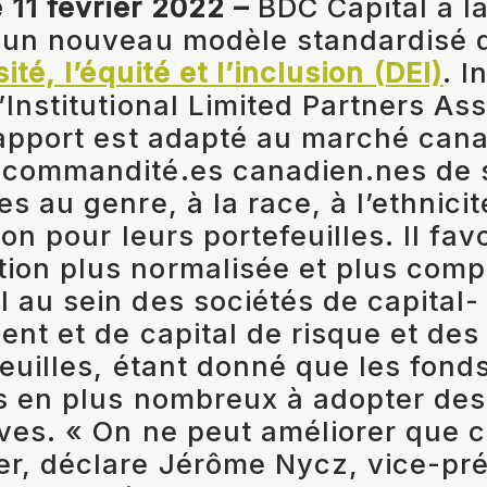
e 11 février 2022 –
BDC Capital a l
i un nouveau modèle standardisé
ité, l’équité et l’inclusion (DEI)
. I
’Institutional Limited Partners As
rapport est adapté au marché canad
commandité.es canadien.nes de sa
s au genre, à la race, à l’ethnicit
tion pour leurs portefeuilles. Il fa
ion plus normalisée et plus comp
 au sein des sociétés de capital-
ent et de capital de risque et des
feuilles, étant donné que les fon
s en plus nombreux à adopter des
ives. « On ne peut améliorer que 
r, déclare Jérôme Nycz, vice-pré