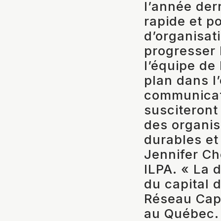
l’année de
rapide et po
d’organisat
progresser l
l’équipe de
plan dans l’
communicat
susciteront
des organis
durables et
Jennifer Cho
ILPA. « La d
du capital 
Réseau Capi
au Québec. 