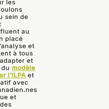
r les
voulons
u sein de
t
nfluent au
n placé
d’analyse et
ent à tous
 adapter et
e du
modèle
r l’ILPA
et
atif avec
anadien.nes
que et
 des