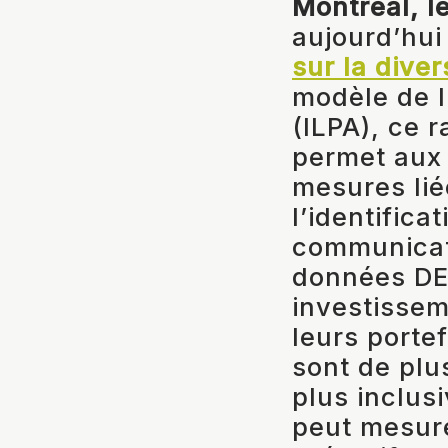
Montréal, l
aujourd’hu
sur la divers
modèle de l
(ILPA), ce 
permet aux 
mesures liée
l’identifica
communicat
données DEI
investissem
leurs porte
sont de plu
plus inclus
peut mesure