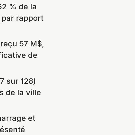
62 % de la
 par rapport
 reçu 57 M$,
ficative de
7 sur 128)
 de la ville
marrage et
résenté