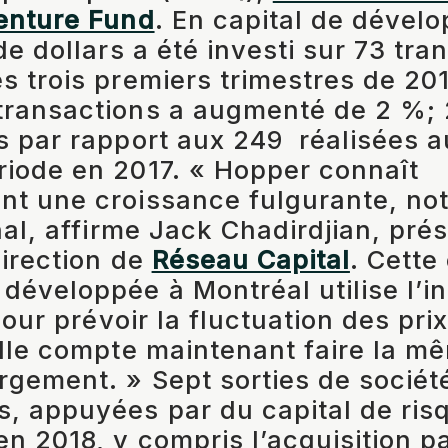
enture Fund
. En capital de dével
de dollars a été investi sur 73 tra
s trois premiers trimestres de 201
transactions a augmenté de 2 %;
s par rapport aux 249 réalisées a
iode en 2017. « Hopper connaît
nt une croissance fulgurante, n
nal, affirme Jack Chadirdjian, prés
direction de
Réseau Capital
. Cett
développée à Montréal utilise l’in
 pour prévoir la fluctuation des prix
elle compte maintenant faire la 
rgement. » Sept sorties de sociét
, appuyées par du capital de risq
en 2018, y compris l’acquisition p