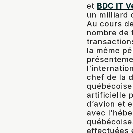
et
BDC IT V
un milliard 
Au cours de
nombre de 
transaction
la même pér
présenteme
l’internatio
chef de la 
québécoise 
artificielle
d’avion et 
avec l’hébe
québécoises
effectuées 