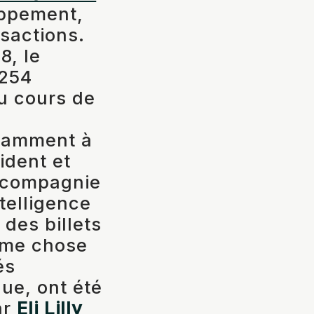
oppement,
nsactions.
8, le
 254
u cours de
otamment à
ident et
e compagnie
telligence
 des billets
même chose
és
ue, ont été
ar
Eli Lilly