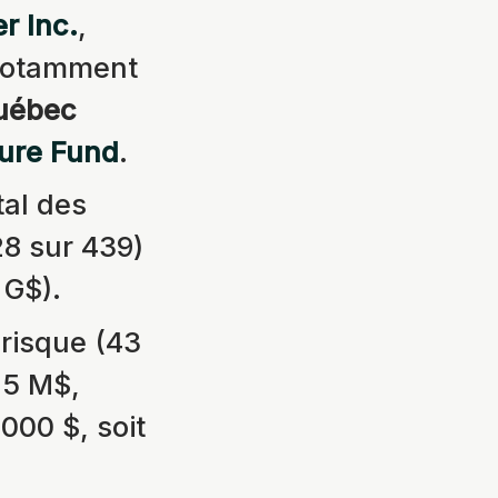
r Inc.
,
 notamment
Québec
ure Fund
.
al des
28 sur 439)
 G$).
 risque (43
 5 M$,
000 $, soit