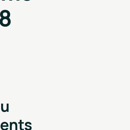
18
au
ments