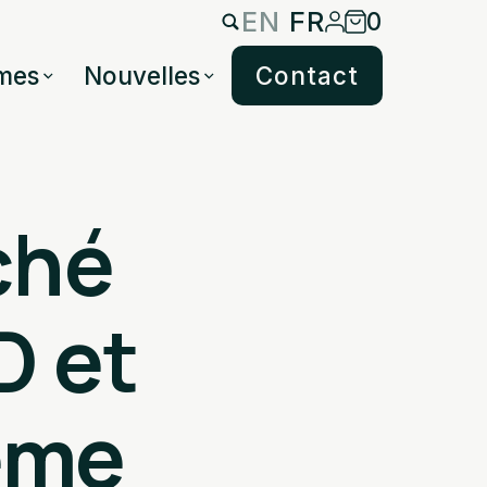
EN
FR
0
mes
Nouvelles
Contact
ché
D et
ième