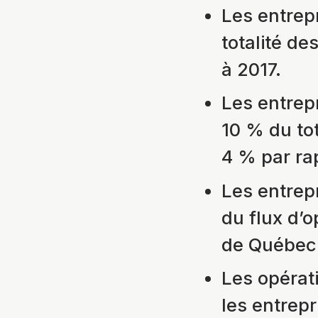
Les entrep
totalité de
à 2017.
Les entrep
10 % du tot
4 % par ra
Les entrep
du flux d’o
de Québec 
Les opérat
les entrep