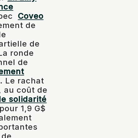
nce
ébec
Coveo
sement de
de
rtielle de
 La ronde
nnel de
sement
a
. Le rachat
, au coût de
e solidarité
 pour 1,9 G$
alement
mportantes
 de