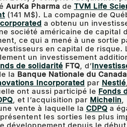
té
AurKa Pharma
de
TVM Life Scie
t
(141 M$). La compagnie de Qu
ncorporated
a obtenu un investis
e société américaine de capital 
nt, ce qui a mené à une sortie pa
nvestisseurs en capital de risque.
alement un investissement additio
nds de solidarité
FTQ
, d’
Investis
de la
Banque Nationale du Canad
novations Incorporated
par
Nestlé
elle ont aussi participé le
Fonds d
DPQ
, et l’acquisition par
Michelin
,
 une vente à laquelle la
CDPQ
a ég
eprésentent les sorties les plus i
de développement depuis le début