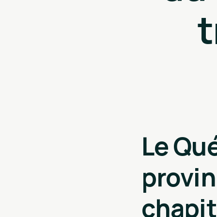
t
Le Qué
provi
chapit