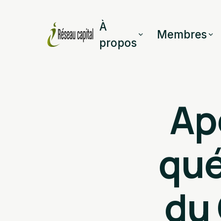
À
Membres
propos
Ap
qué
du 