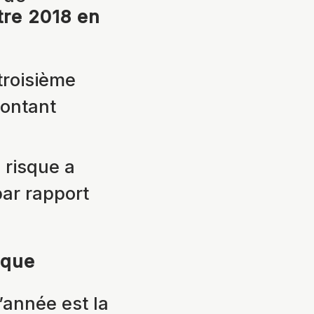
tre 2018 en
troisième
montant
 risque a
par rapport
sque
’année est la