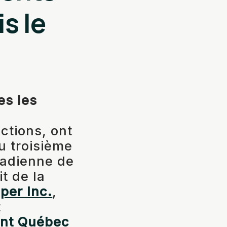
s le
es les
actions, ont
u troisième
nadienne de
it de la
per Inc.
,
t
ent Québec