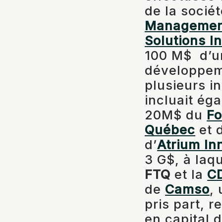
de la socié
Managemen
Solutions I
100 M$ d’un
développeme
plusieurs i
incluait ég
20M$ du
Fo
Québec
et 
d’
Atrium In
3 G$, à laqu
FTQ
et la
C
de
Camso
,
pris part, r
en capital 