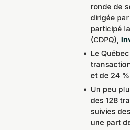
ronde de s
dirigée pa
participé l
(CDPQ),
In
Le Québec 
transactio
et de 24 % 
Un peu plus
des 128 tra
suivies des
une part d