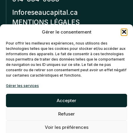
Inforeseaucapital.ca
MENTIONS LÉGALES
Gérer le consentement
Politique de
Pour offrir les meilleures expériences, nous utilisons des
confidentialité
technologies telles que les cookies pour stocker et/ou accéder aux
informations des appareils. Le fait de consentir à ces technologies
Politiques d’annulation et
nous permettra de traiter des données telles que le comportement
de remboursement
de navigation ou les ID uniques sur ce site. Le fait de ne pas
consentir ou de retirer son consentement peut avoir un effet négatif
sur certaines caractéristiques et fonctions.
Politique de cookies (CA)
Gérer les services
Accepter
Refuser
©2026 Réseau Capital. Tous
EN
FR
droits reservés -
My Little
Voir les préférences
Big Web
- Agence web