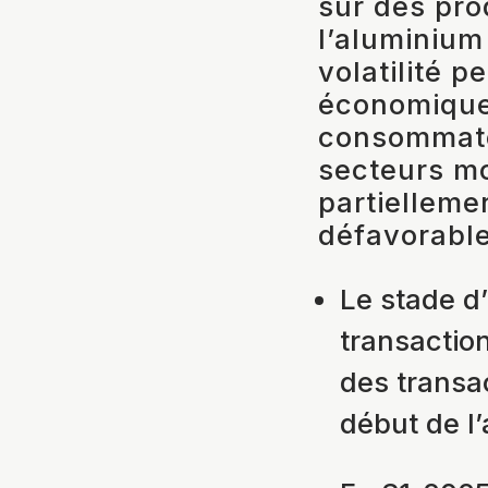
sur des pro
l’aluminium
volatilité 
économique,
consommate
secteurs mo
partielleme
défavorable
Le stade d
transactio
des transa
début de l