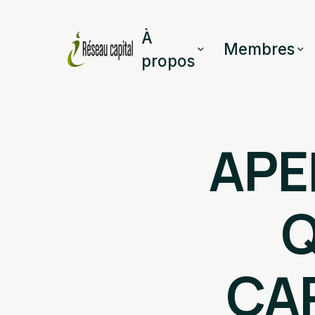
À
Membres
propos
APE
Q
CAP