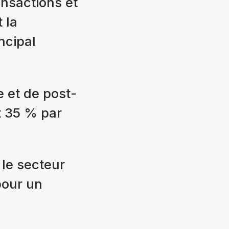
nsactions et
 la
ncipal
 et de post-
t 35 % par
 le secteur
pour un