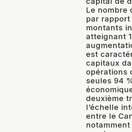
capital de 
Le nombre 
par rapport
montants i
atteignant 
augmentatio
est caracté
capitaux da
opérations 
seules 94 %
économique 
deuxième tr
l’échelle i
entre le Ca
notamment e