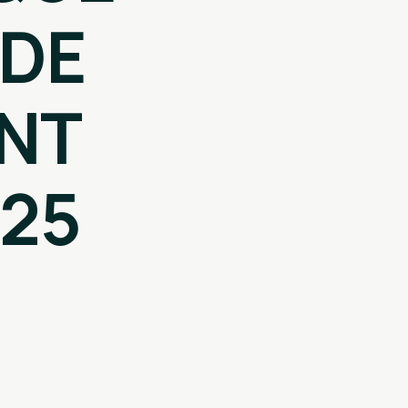
 DE
NT
025