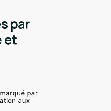
s par
 et
t marqué par
uation aux