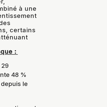
r,
ombiné à une
lentissement
 des
s, certains
atténuant
sque :
 29
ente 48 %
 depuis le