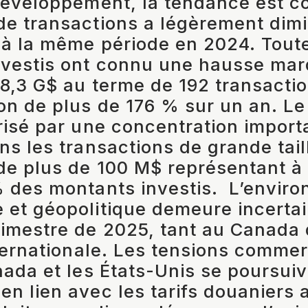
développement, la tendance est c
de transactions a légèrement dim
 à la même période en 2024. Toute
nvestis ont connu une hausse mar
18,3 G$ au terme de 192 transactio
n de plus de 176 % sur un an. L
risé par une concentration import
ns les transactions de grande taill
de plus de 100 M$ représentant à 
 des montants investis.
L’envir
et géopolitique demeure incertai
imestre de 2025, tant au Canada 
nternationale. Les tensions commer
nada et les États-Unis se poursuiv
n lien avec les tarifs douaniers 