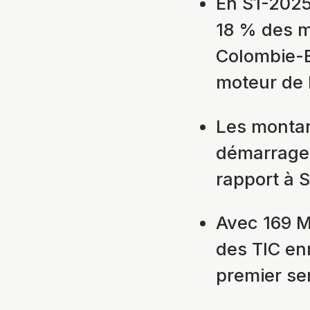
En S1-2025
18 % des m
Colombie-B
moteur de l
Les montan
démarrage 
rapport à 
Avec 169 M$
des TIC en
premier se