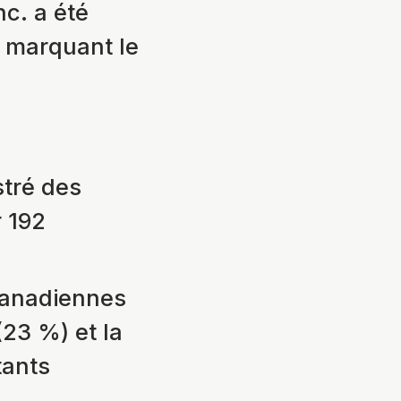
c. a été
, marquant le
stré des
r 192
canadiennes
(23 %) et la
tants