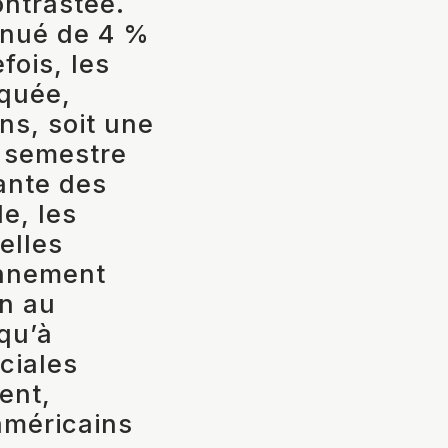
ontrastée.
inué de 4 %
fois, les
quée,
ns, soit une
e semestre
ante des
e, les
elles
onnement
n au
qu’à
ciales
ent,
américains