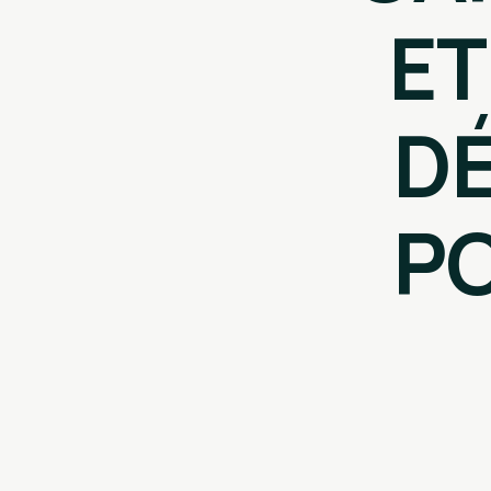
ET
D
PO