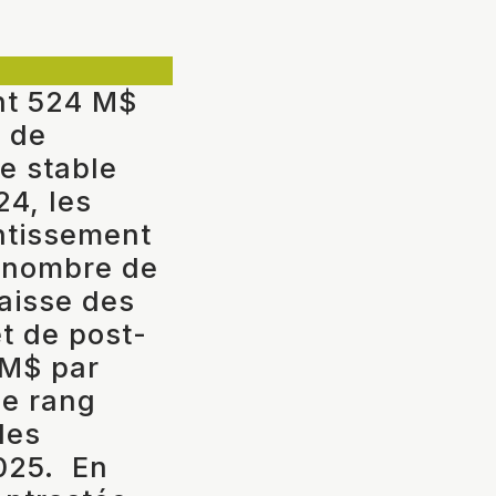
ant 524 M$
 de
e stable
4, les
entissement
u nombre de
aisse des
t de post-
 M$ par
me rang
des
025.
En