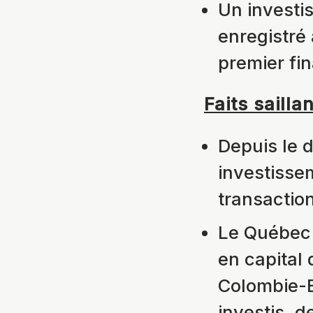
Un investi
enregistré
premier fi
Faits saill
Depuis le 
investisse
transactio
Le Québec 
en capital
Colombie-B
investis, d