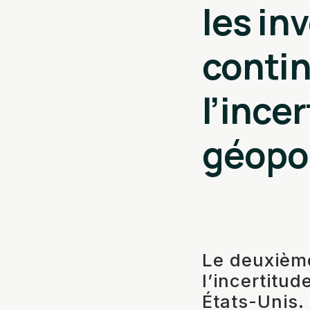
les in
contin
l’ince
géopol
Le deuxième
l’incertitud
États-Unis.