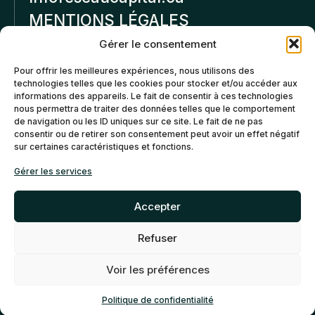
MENTIONS LÉGALES
Gérer le consentement
Politique de
Pour offrir les meilleures expériences, nous utilisons des
confidentialité
technologies telles que les cookies pour stocker et/ou accéder aux
informations des appareils. Le fait de consentir à ces technologies
Politiques d’annulation et
nous permettra de traiter des données telles que le comportement
de remboursement
de navigation ou les ID uniques sur ce site. Le fait de ne pas
consentir ou de retirer son consentement peut avoir un effet négatif
sur certaines caractéristiques et fonctions.
Politique de cookies (CA)
Gérer les services
Accepter
Refuser
©2026 Réseau Capital. Tous
EN
FR
droits reservés -
My Little
Voir les préférences
Big Web
- Agence web
Montréal
Politique de confidentialité